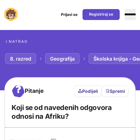
Registriraj se
Prijavi se
Preskoči na sadržaj
NATRAG
8. razred
Geografija
Školska knjiga - Ge
?
Pitanje
Podijeli
Spremi
Koji se od navedenih odgovora
odnosi na Afriku?
Objašnjenje
Odgovor