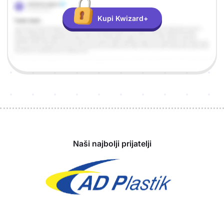
Kupi Kwizard+
Sponzori
Naši najbolji prijatelji