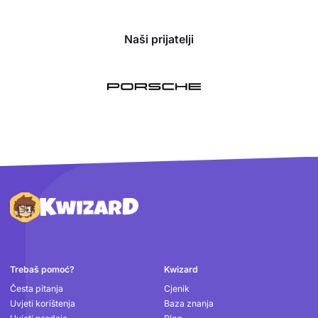
Naši prijatelji
Podnožje
Trebaš pomoć?
Kwizard
Česta pitanja
Cjenik
Uvjeti korištenja
Baza znanja