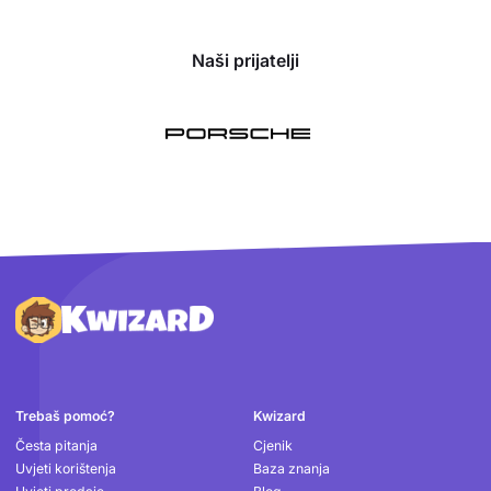
Naši prijatelji
Podnožje
Trebaš pomoć?
Kwizard
Česta pitanja
Cjenik
Uvjeti korištenja
Baza znanja