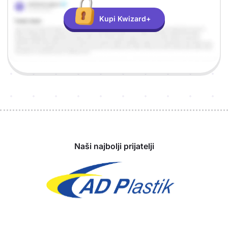
Kupi Kwizard+
Sponzori
Naši najbolji prijatelji