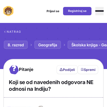
Registriraj se
Prijavi se
Preskoči na sadržaj
NATRAG
8. razred
Geografija
Školska knjiga - Ge
?
Pitanje
Podijeli
Spremi
Koji se od navedenih odgovora NE
odnosi na Indiju?
Objašnjenje
Odgovor