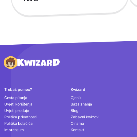
Podnožje
Trebaš pomoć?
Kwizard
Česta pitanja
Cjenik
Uvjeti korištenja
Baza znanja
Uvjeti prodaje
Blog
Politika privatnosti
Zabavni kwizovi
Politika kolačića
O nama
Impressum
Kontakt