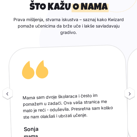
Koristite gumbe prethodno i sljed
ŠTO KAŽU
O NAMA
Prava mišljenja, stvarna iskustva – saznaj kako Kwizard
pomaže učenicima da brže uče i lakše savladavaju
gradivo.
Mama sam dvoje školaraca i često im
pomažem u zadaći. Ova vaša stranica me
malo je reći - oduševila. Presretna sam koliko
ste nam olakšali i ubrzali učenje.
Sonja
mama