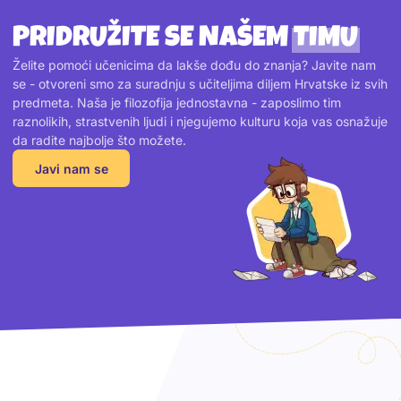
PRIDRUŽITE SE NAŠEM
TIMU
Želite pomoći učenicima da lakše dođu do znanja? Javite nam
se - otvoreni smo za suradnju s učiteljima diljem Hrvatske iz svih
predmeta. Naša je filozofija jednostavna - zaposlimo tim
raznolikih, strastvenih ljudi i njegujemo kulturu koja vas osnažuje
da radite najbolje što možete.
Javi nam se