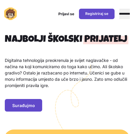
Registriraj se
Prijavi se
Preskoči na sadržaj
NAJBOLJI ŠKOLSKI
PRIJATELJ
Digitalna tehnologija preokrenula je svijet naglavačke - od
načina na koji komuniciramo do toga kako učimo. Ali školsko
gradivo? Ostalo je razbacano po internetu. Učenici se gube u
moru informacija umjesto da uče brzo i jasno. Zato smo odlučili
promijeniti pravila igre.
Surađujmo