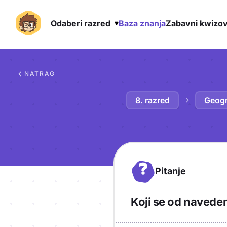
Odaberi razred
Baza znanja
Zabavni kwizov
Preskoči na sadržaj
NATRAG
8. razred
Geogr
?
Pitanje
Koji se od navede