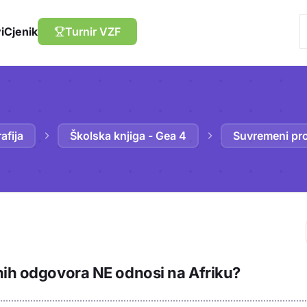
i
Cjenik
Turnir VZF
afija
Školska knjiga - Gea 4
Suvremeni pro
Trebaš biti prija
nih odgovora NE odnosi na Afriku?
sadržaj u bilježn