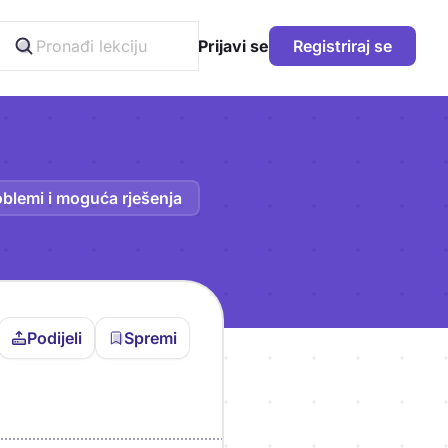
Prijavi se
Registriraj se
blemi i moguća rješenja
Podijeli
Spremi
vljen da bi pohranio
icu!