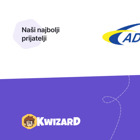
Naši najbolji prijatelji
Naši prijatelji
Podnožje