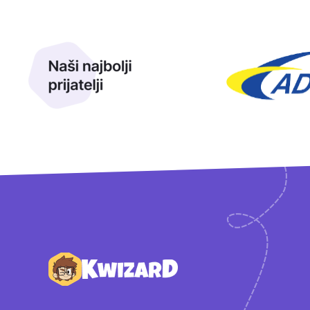
Naši najbolji prijatelji
Naši prijatelji
Podnožje