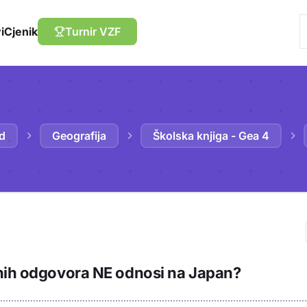
i
Cjenik
Turnir VZF
ed
Geografija
Školska knjiga - Gea 4
Trebaš biti prija
nih odgovora NE odnosi na Japan?
sadržaj u bilježn