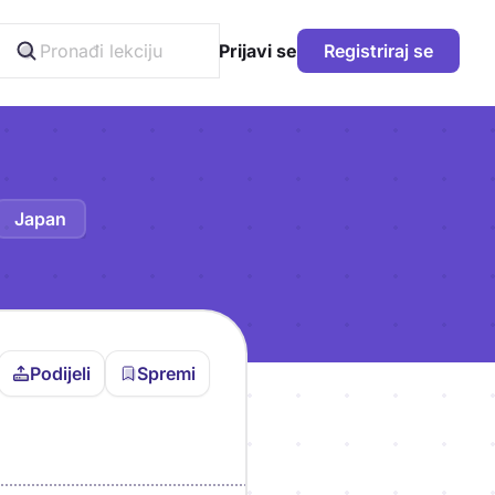
Prijavi se
Registriraj se
Japan
Podijeli
Spremi
vljen da bi pohranio
icu!