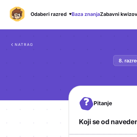
Odaberi razred
Baza znanja
Zabavni kwizov
Preskoči na sadržaj
NATRAG
8. razr
?
Pitanje
Koji se od navede