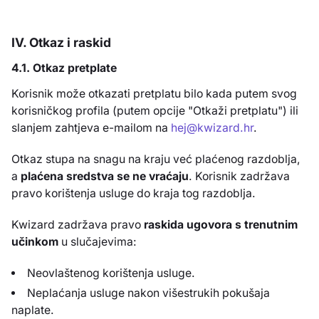
IV. Otkaz i raskid
4.1. Otkaz pretplate
Korisnik može otkazati pretplatu bilo kada putem svog
korisničkog profila (putem opcije "Otkaži pretplatu") ili
slanjem zahtjeva e-mailom na
hej@kwizard.hr
.
Otkaz stupa na snagu na kraju već plaćenog razdoblja,
a
plaćena sredstva se ne vraćaju
. Korisnik zadržava
pravo korištenja usluge do kraja tog razdoblja.
Kwizard zadržava pravo
raskida ugovora s trenutnim
učinkom
u slučajevima:
Neovlaštenog korištenja usluge.
Neplaćanja usluge nakon višestrukih pokušaja
naplate.