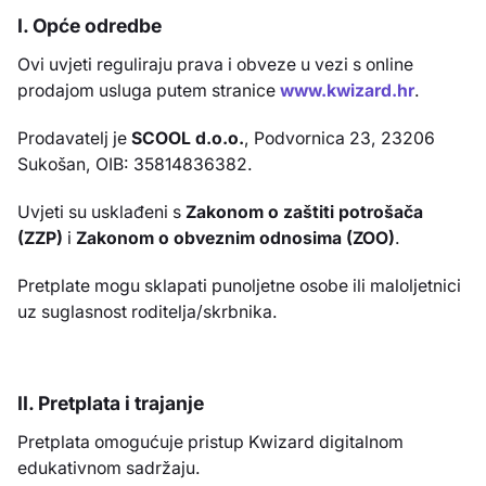
I. Opće odredbe
Ovi uvjeti reguliraju prava i obveze u vezi s online
prodajom usluga putem stranice
www.kwizard.hr
.
Prodavatelj je
SCOOL d.o.o.
, Podvornica 23, 23206
Sukošan, OIB: 35814836382.
Uvjeti su usklađeni s
Zakonom o zaštiti potrošača
(ZZP)
i
Zakonom o obveznim odnosima (ZOO)
.
Pretplate mogu sklapati punoljetne osobe ili maloljetnici
uz suglasnost roditelja/skrbnika.
II. Pretplata i trajanje
Pretplata omogućuje pristup Kwizard digitalnom
edukativnom sadržaju.