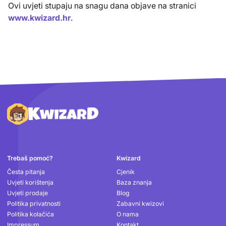
Ovi uvjeti stupaju na snagu dana objave na stranici
www.kwizard.hr
.
Podnožje
Trebaš pomoć?
Kwizard
Česta pitanja
Cjenik
Uvjeti korištenja
Baza znanja
Uvjeti prodaje
Blog
Politika privatnosti
Zabavni kwizovi
Politika kolačića
O nama
Impressum
Kontakt