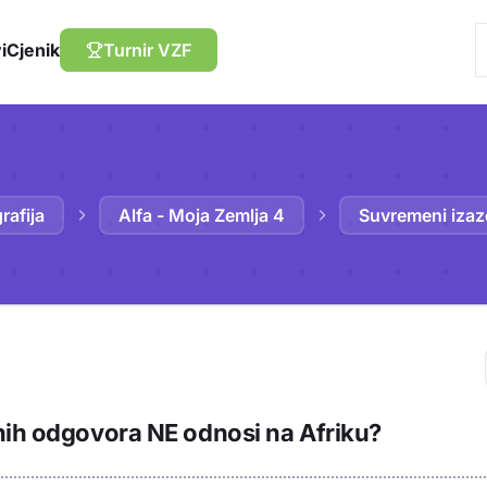
i
Cjenik
Turnir VZF
rafija
Alfa - Moja Zemlja 4
Suvremeni izaz
Trebaš biti prija
nih odgovora NE odnosi na Afriku?
sadržaj u bilježn