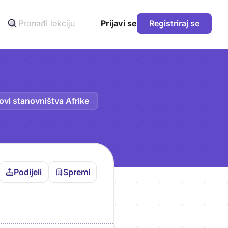
Prijavi se
Registriraj se
ovi stanovništva Afrike
Podijeli
Spremi
vljen da bi pohranio
icu!