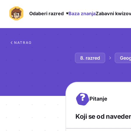
Odaberi razred
Baza znanja
Zabavni kwizov
Preskoči na sadržaj
NATRAG
8. razred
Geog
?
Pitanje
Koji se od navede