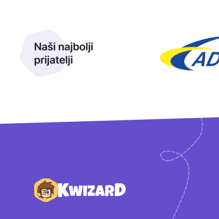
Naši najbolji prijatelji
Naši prijatelji
Podnožje