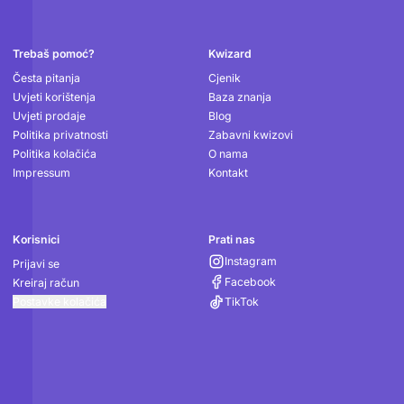
Podnožje
Trebaš pomoć?
Kwizard
Česta pitanja
Cjenik
Uvjeti korištenja
Baza znanja
Uvjeti prodaje
Blog
Politika privatnosti
Zabavni kwizovi
Politika kolačića
O nama
Impressum
Kontakt
Korisnici
Prati nas
Instagram
Prijavi se
Facebook
Kreiraj račun
Postavke kolačića
TikTok