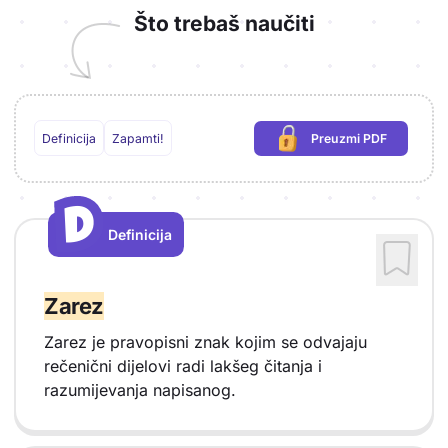
Što trebaš naučiti
Definicija
Zapamti!
Preuzmi PDF
(potrebna prijava)
D
D
Definicija
Vrsta sadržaja: Definicija
Zarez
Zarez je pravopisni znak kojim se odvajaju
rečenični dijelovi radi lakšeg čitanja i
razumijevanja napisanog.