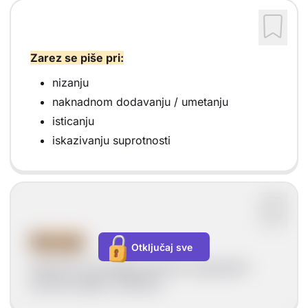
Zarez se piše pri:
nizanju
naknadnom dodavanju / umetanju
isticanju
iskazivanju suprotnosti
Nizanje
Otključaj sve
Zarezom se odvajaju istovrsni, usporedni i
neovisni dijelovi rečenice.