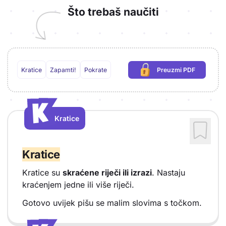
Što trebaš naučiti
Kratice
Zapamti!
Pokrate
Preuzmi PDF
(potrebna prijava)
K
K
Kratice
Vrsta sadržaja: Kratice
Kratice
Kratice su
skraćene riječi ili izrazi
. Nastaju
kraćenjem jedne ili više riječi.
Gotovo uvijek pišu se malim slovima s točkom.