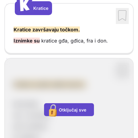
K
K
Kratice
Vrsta sadržaja: Kratice
Kratice završavaju točkom.
Iznimke su
kratice gđa, gđica, fra i don.
Kratice se pišu malim slovom.
Na primjer,
Otključaj sve
npr.- na primjer,
prof.-profesor,
jd.-jednina,