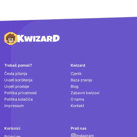
Podnožje
Trebaš pomoć?
Kwizard
Česta pitanja
Cjenik
Uvjeti korištenja
Baza znanja
Uvjeti prodaje
Blog
Politika privatnosti
Zabavni kwizovi
Politika kolačića
O nama
Impressum
Kontakt
Korisnici
Prati nas
Instagram
Prijavi se