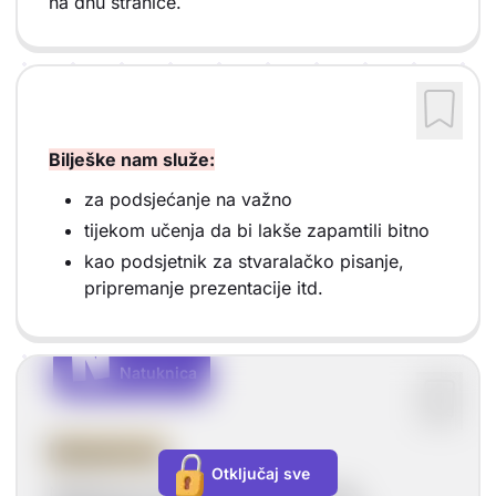
na dnu stranice.
Bilješke nam služe:
za podsjećanje na važno
tijekom učenja da bi lakše zapamtili bitno
kao podsjetnik za stvaralačko pisanje,
pripremanje prezentacije itd.
N
N
Natuknica
Vrsta sadržaja: Natuknica
Natuknica
Otključaj sve
Natuknica je skup riječi koji služi kao