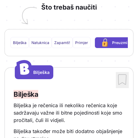
Što trebaš naučiti
Bilješka
Natuknica
Zapamti!
Primjer
Preuzmi PDF
(potrebna 
B
B
Bilješka
Vrsta sadržaja: Bilješka
Bilješka
Bilješka je rečenica ili nekoliko rečenica koje
sadržavaju važne ili bitne pojedinosti koje smo
pročitali, čuli ili vidjeli.
Bilješka također može biti dodatno objašnjenje