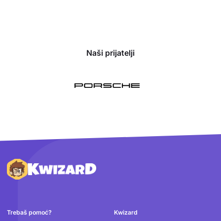
Naši prijatelji
Podnožje
Trebaš pomoć?
Kwizard