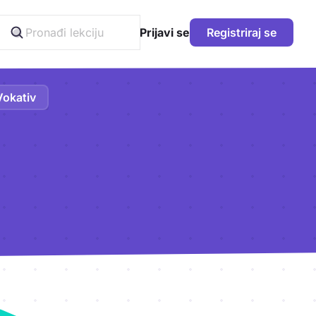
Prijavi se
Registriraj se
Vokativ