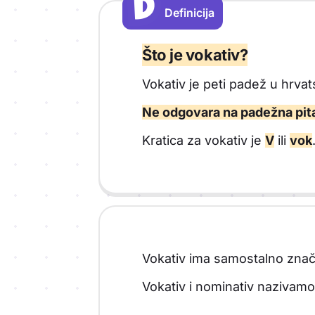
D
D
Definicija
Vrsta sadržaja: Definicija
Što je vokativ?
Vokativ je peti padež u hrva
Ne odgovara na padežna pit
Kratica za vokativ je
V
ili
vok
Vokativ ima samostalno znač
Vokativ i nominativ nazivam