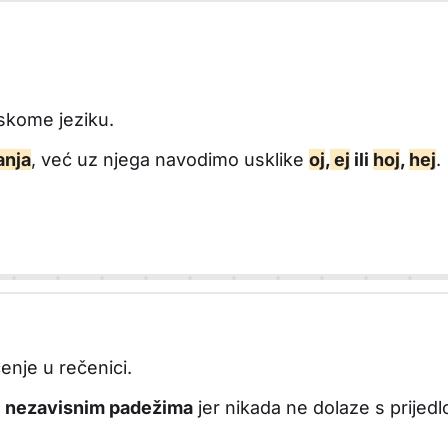
tskome jeziku.
anja
, već uz njega navodimo usklike
oj
,
ej
ili
hoj
,
hej
.
.
enje u rečenici.
o
nezavisnim padežima
jer nikada ne dolaze s prijedl