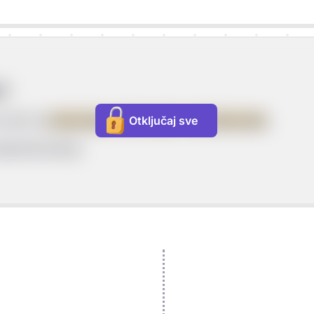
v?
služi za
obraćanje, dozivanje i oslovljavanje
.
Otključaj sve
vanje/obraćanje