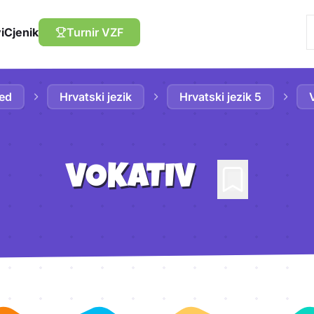
i
Cjenik
Turnir VZF
red
Hrvatski jezik
Hrvatski jezik 5
VOKATIV