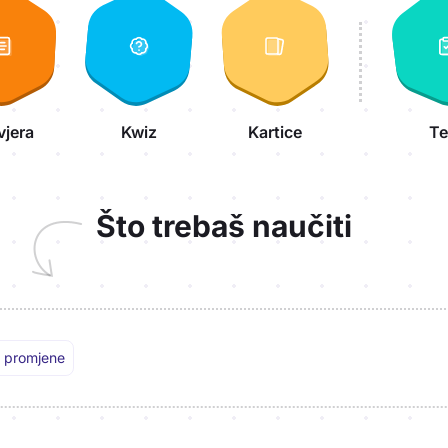
vjera
Kwiz
Kartice
Te
Što trebaš naučiti
 promjene