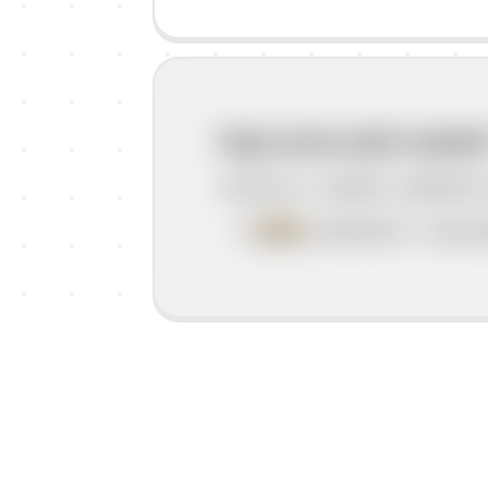
Koju svrhu služi vokati
Imenica u vokativu najčešće 
Karlo
, dođi jesti! – dozi