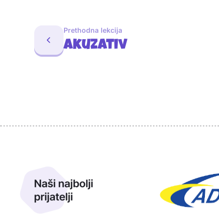
Prethodna lekcija
Akuzativ
Sponzori
Naši najbolji prijatelji
Naši prijatelji