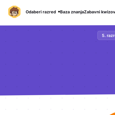
Odaberi razred
Baza znanja
Zabavni kwizov
Preskoči na sadržaj
5. raz
Aktivnosti lekcije