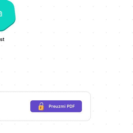
st
Preuzmi PDF
(potrebna prijava)