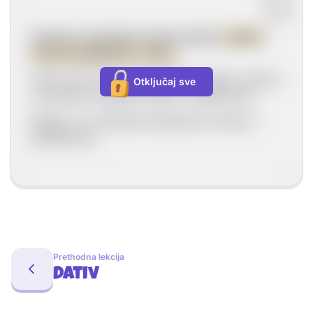
Imenica u akuzativu može izricati i
različite
okolnosti glagolske radnje.
Kada izriče okolnosti glagolske radnje, imenica
Otključaj sve
u akuzativu najčešće dolazi s prijedlozima.
Njegovo se značenje razlikuje ako dolazi s
prijedlozima.
Prethodna lekcija
Dativ