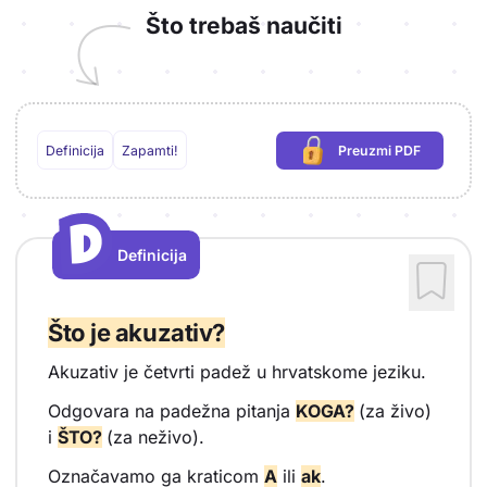
Što trebaš naučiti
Definicija
Zapamti!
Preuzmi PDF
(potrebna prijava)
D
D
Definicija
Vrsta sadržaja: Definicija
Što je akuzativ?
Akuzativ je četvrti padež u hrvatskome jeziku.
Odgovara na padežna pitanja
KOGA?
(za živo)
i
ŠTO?
(za neživo).
Označavamo ga kraticom
A
ili
ak
.