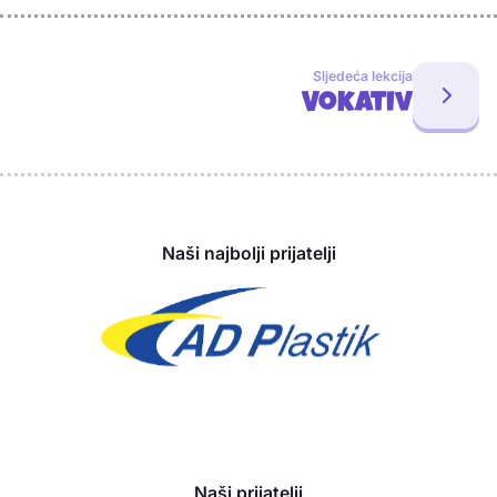
Sljedeća lekcija
Vokativ
Sponzori
Naši najbolji prijatelji
Naši prijatelji