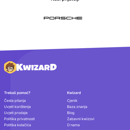
Podnožje
Trebaš pomoć?
Kwizard
Česta pitanja
Cjenik
Uvjeti korištenja
Baza znanja
Uvjeti prodaje
Blog
Politika privatnosti
Zabavni kwizovi
Politika kolačića
O nama