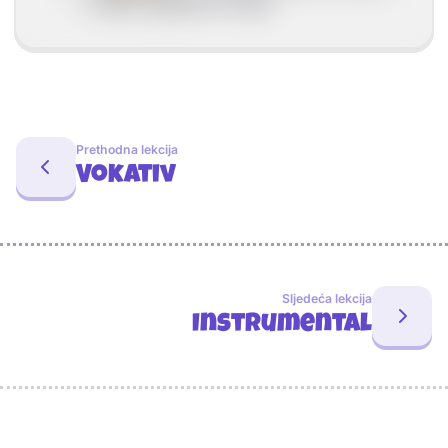
> mjesto glagolske radnje
Prethodna lekcija
Vokativ
Sljedeća lekcija
Instrumental
Sponzori