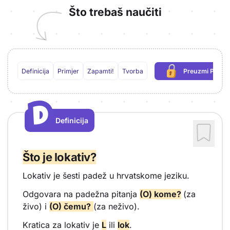
Što trebaš naučiti
Definicija
Primjer
Zapamti!
Tvorba
Preuzmi PDF
(potrebna pr
D
D
Definicija
Vrsta sadržaja: Definicija
Što je lokativ?
Lokativ je šesti padež u hrvatskome jeziku.
Odgovara na padežna pitanja
(O) kome?
(za
živo) i
(O) čemu?
(za neživo).
Kratica za lokativ je
L
ili
lok
.