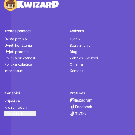
Podnožje
Trebaš pomoć?
Kwizard
Česta pitanja
Cjenik
Uvjeti korištenja
Baza znanja
Uvjeti prodaje
Blog
Politika privatnosti
Zabavni kwizovi
Politika kolačića
O nama
Impressum
Kontakt
Korisnici
Prati nas
Instagram
Prijavi se
Facebook
Kreiraj račun
Postavke kolačića
TikTok