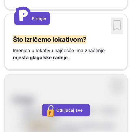
P
P
Primjer
Vrsta sadržaja: Primjer
Što izričemo lokativom?
Imenica u lokativu najčešće ima značenje
mjesta glagolske radnje
.
Primjer
Helena u
stanu
ima puno tepiha. -> mjesto
Otključaj sve
glagolske radnje
Po
zidovima
su vrijedna umjetnička djela. -