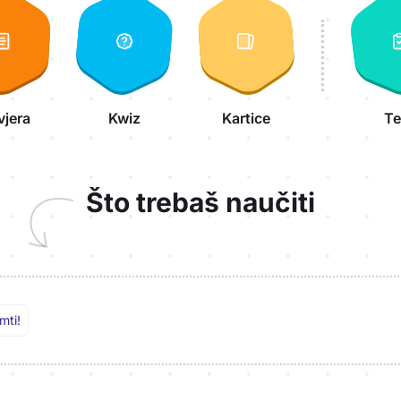
vjera
Kwiz
Kartice
Te
Što trebaš naučiti
mti!