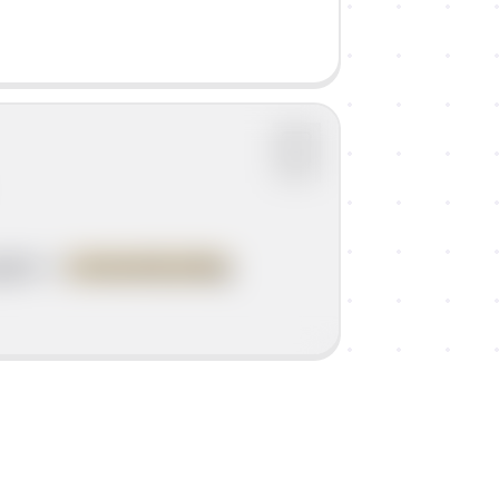
ogađa ->
vremenski prilog