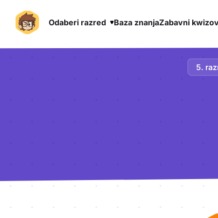
Odaberi razred
Baza znanja
Zabavni kwizov
Preskoči na sadržaj
5. raz
Aktivnosti lekcije