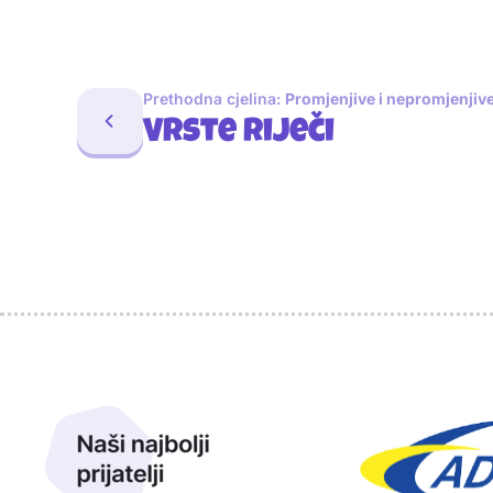
Prethodna cjelina:
Promjenjive i nepromjenjive 
Vrste riječi
Sponzori
Naši najbolji prijatelji
Naši prijatelji