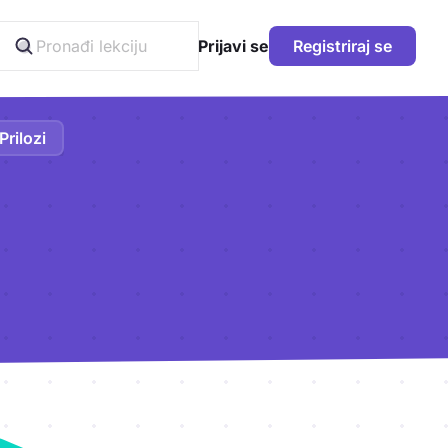
Prijavi se
Registriraj se
Prilozi