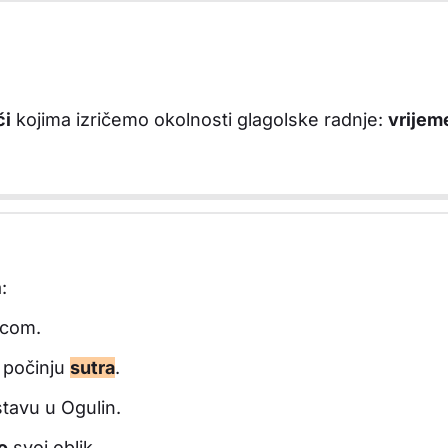
či
kojima izričemo okolnosti glagolske radnje:
vrijem
:
jicom.
b počinju
sutra
.
tavu u Ogulin.
o
svoj oblik.