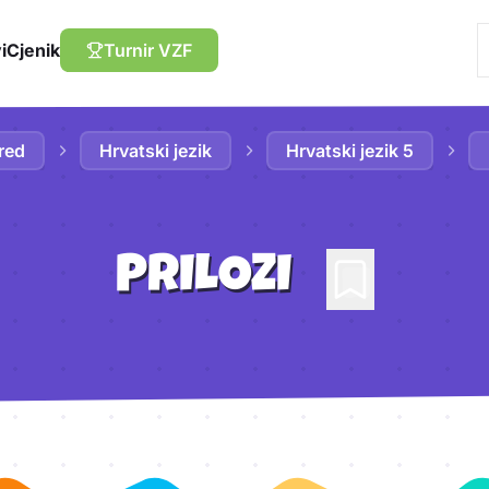
i
Cjenik
Turnir VZF
red
Hrvatski jezik
Hrvatski jezik 5
PRILOZI