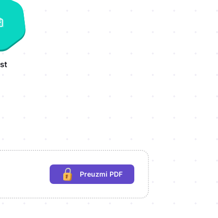
st
Preuzmi PDF
(potrebna prijava)