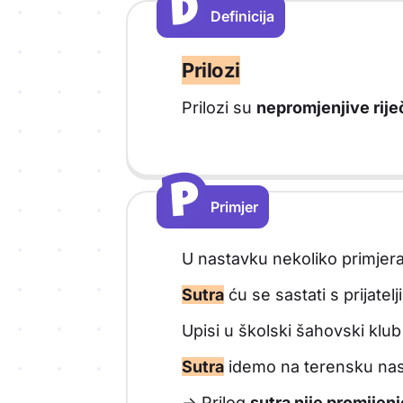
D
D
Definicija
Vrsta sadržaja: Definicija
Prilozi
Prilozi su
nepromjenjive rije
P
P
Primjer
Vrsta sadržaja: Primjer
U nastavku nekoliko primjera
Sutra
ću se sastati s prijatel
Upisi u školski šahovski klu
Sutra
idemo na terensku nas
-> Prilog
sutra nije promijeni