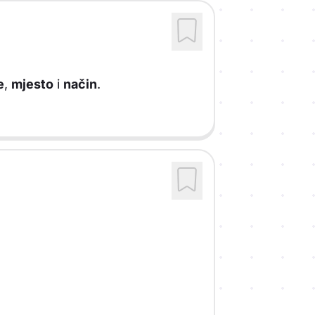
e
,
mjesto
i
način
.