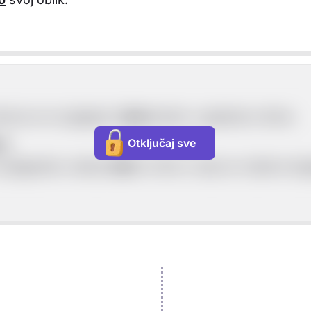
odnose se na glagole.
Ujutro
idem u glazbenu školu.
Otključaj sve
ro
.
a glagolsku radnju
idem
i izriče u koje se vrijeme d