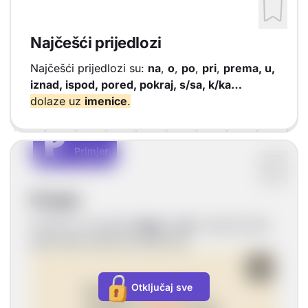
Najčešći prijedlozi
Najčešći prijedlozi su:
na
,
o
,
po
,
pri
,
prema, u,
iznad, ispod, pored, pokraj, s/sa, k/ka…
dolaze uz
imenice
.
P
P
Primjer
Vrsta sadržaja: Primjer
Primjer
Uzmimo za primjer
knjigu
i
stol
i navest ćemo
sada neke odnose između njih.
Otključaj sve