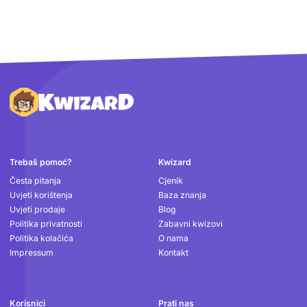
Podnožje
Trebaš pomoć?
Kwizard
Česta pitanja
Cjenik
Uvjeti korištenja
Baza znanja
Uvjeti prodaje
Blog
Politika privatnosti
Zabavni kwizovi
Politika kolačića
O nama
Impressum
Kontakt
Korisnici
Prati nas