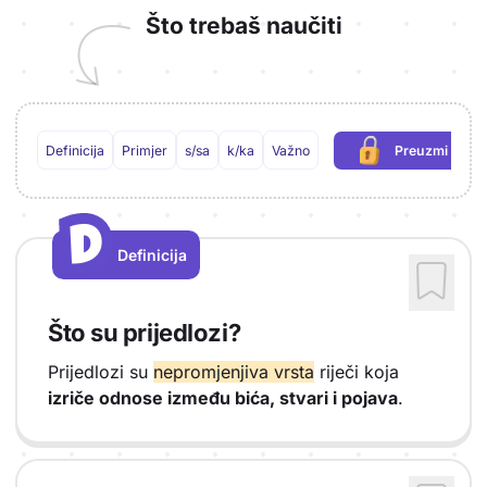
Što trebaš naučiti
Definicija
Primjer
s/sa
k/ka
Važno
Preuzmi PDF
(potrebna p
D
D
Definicija
Vrsta sadržaja: Definicija
Što su prijedlozi?
Prijedlozi su
nepromjenjiva vrsta
riječi koja
izriče odnose između bića, stvari i pojava
.