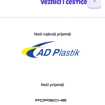
Veznici i čestice
Sponzori
Naši najbolji prijatelji
Naši prijatelji