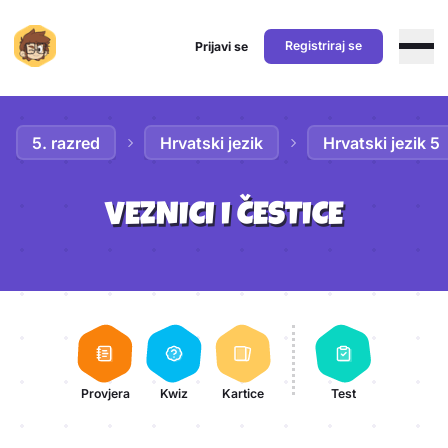
Registriraj se
Prijavi se
Preskoči na sadržaj
5. razred
Hrvatski jezik
Hrvatski jezik 5
VEZNICI I ČESTICE
Aktivnosti lekcije
Provjera
Kwiz
Kartice
Test