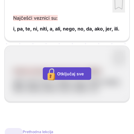
Najčešći veznici su:
i, pa, te, ni, niti, a, ali, nego, no, da, ako, jer, ili.
Službu veznika ponekad imaju i
prilozi
:
Otključaj sve
gdje, kuda, kamo, odakle, kada, otkad, otkako,
kako, dokle, pošto, samo, dakle, već.
Prethodna lekcija