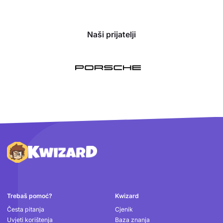
Naši prijatelji
Podnožje
Trebaš pomoć?
Kwizard
Česta pitanja
Cjenik
Uvjeti korištenja
Baza znanja