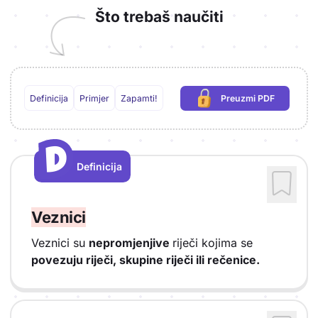
Što trebaš naučiti
Definicija
Primjer
Zapamti!
Preuzmi PDF
(potrebna prijava)
D
D
Definicija
Vrsta sadržaja: Definicija
Veznici
Veznici su
nepromjenjive
riječi kojima se
povezuju riječi, skupine riječi ili rečenice.