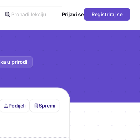
Prijavi se
Registriraj se
ka u prirodi
Podijeli
Spremi
vljen da bi pohranio
icu!