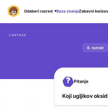
Odaberi razred
Baza znanja
Zabavni kwizov
Preskoči na sadržaj
NATRAG
8. razred
?
Pitanje
Koji ugljikov oksi