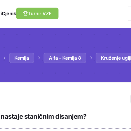
i
Cjenik
Turnir VZF
Kemija
Alfa - Kemija 8
Kruženje uglji
Trebaš biti prija
d nastaje staničnim disanjem?
sadržaj u bilježn