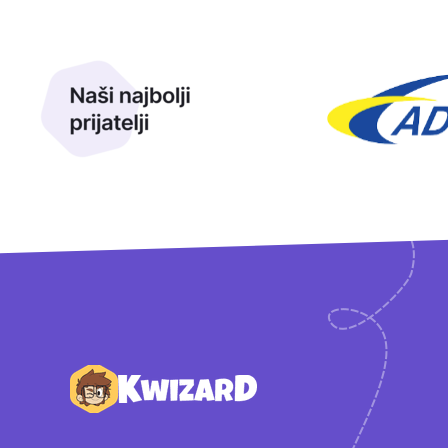
Naši najbolji prijatelji
Naši prijatelji
Podnožje