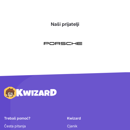
Naši prijatelji
Podnožje
Trebaš pomoć?
Kwizard
Česta pitanja
Cjenik