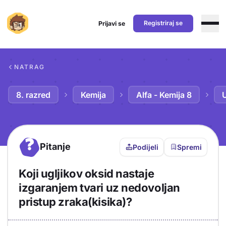
Registriraj se
Prijavi se
Preskoči na sadržaj
NATRAG
8. razred
Kemija
Alfa - Kemija 8
U
?
Pitanje
Podijeli
Spremi
Koji ugljikov oksid nastaje
izgaranjem tvari uz nedovoljan
pristup zraka(kisika)?