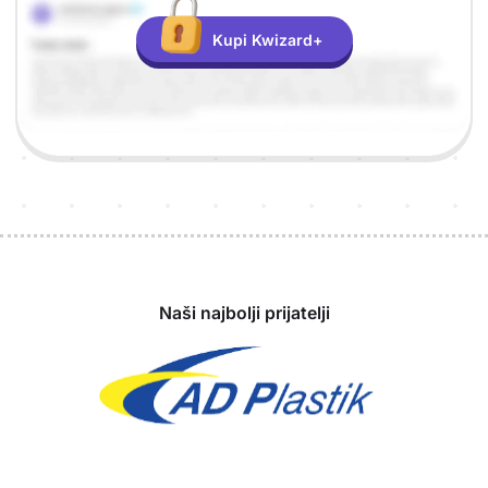
Kupi Kwizard+
Sponzori
Naši najbolji prijatelji