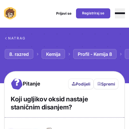
Registriraj se
Prijavi se
Preskoči na sadržaj
NATRAG
8. razred
Kemija
Profil - Kemija 8
?
Pitanje
Podijeli
Spremi
Koji ugljikov oksid nastaje
staničnim disanjem?
Objašnjenje
Odgovor