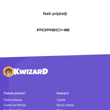
Naši prijatelji
Podnožje
Trebaš pomoć?
Kwizard
Česta pitanja
Cjenik
Uvjeti korištenja
Baza znanja