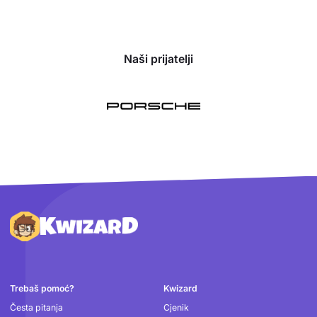
Naši prijatelji
Podnožje
Trebaš pomoć?
Kwizard
Česta pitanja
Cjenik