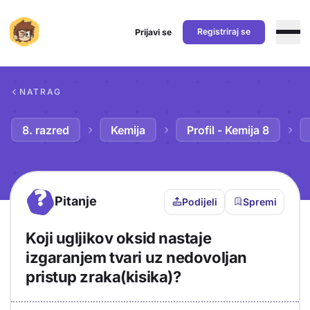
Registriraj se
Prijavi se
Preskoči na sadržaj
NATRAG
8. razred
Kemija
Profil - Kemija 8
?
Pitanje
Podijeli
Spremi
Koji ugljikov oksid nastaje
izgaranjem tvari uz nedovoljan
pristup zraka(kisika)?