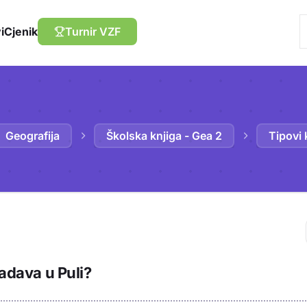
i
Cjenik
Turnir VZF
Geografija
Školska knjiga - Gea 2
Tipovi 
Trebaš biti prija
ladava u Puli?
sadržaj u bilježn