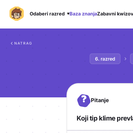
Odaberi razred
Baza znanja
Zabavni kwizov
Preskoči na sadržaj
NATRAG
6. razred
?
Pitanje
Koji tip klime prev