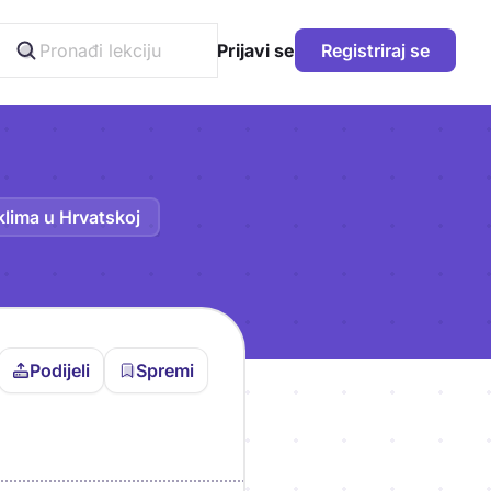
Prijavi se
Registriraj se
klima u Hrvatskoj
Podijeli
Spremi
vljen da bi pohranio
icu!