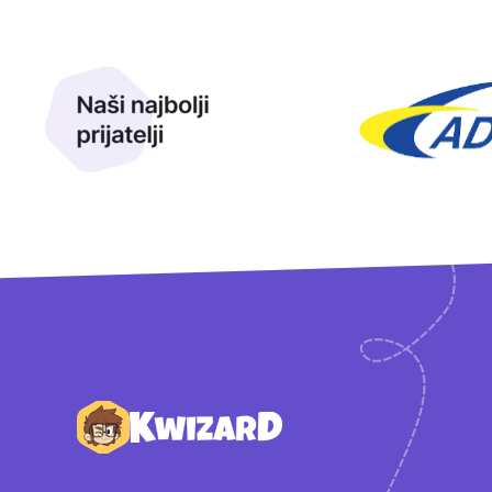
Naši najbolji prijatelji
Naši prijatelji
Podnožje