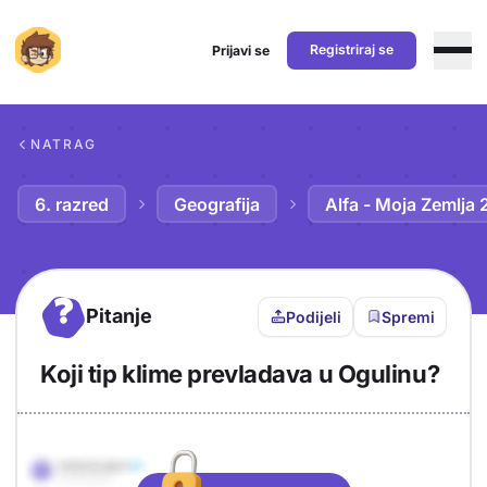
Registriraj se
Prijavi se
Preskoči na sadržaj
NATRAG
6. razred
Geografija
Alfa - Moja Zemlja 
?
Pitanje
Podijeli
Spremi
Koji tip klime prevladava u Ogulinu?
Objašnjenje
Odgovor