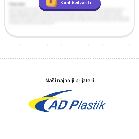
Kupi Kwizard+
Sponzori
Naši najbolji prijatelji