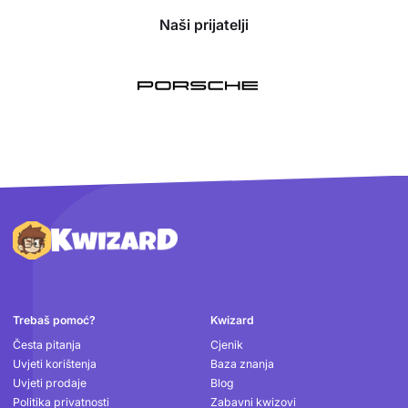
Naši prijatelji
Podnožje
Trebaš pomoć?
Kwizard
Česta pitanja
Cjenik
Uvjeti korištenja
Baza znanja
Uvjeti prodaje
Blog
Politika privatnosti
Zabavni kwizovi