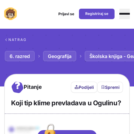
Registriraj se
Prijavi se
Preskoči na sadržaj
NATRAG
6. razred
Geografija
Školska knjiga - Ge
?
Pitanje
Podijeli
Spremi
Koji tip klime prevladava u Ogulinu?
Objašnjenje
Odgovor