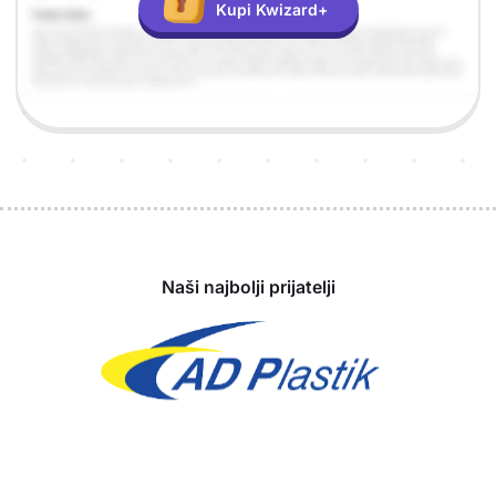
Kupi Kwizard+
Sponzori
Naši najbolji prijatelji