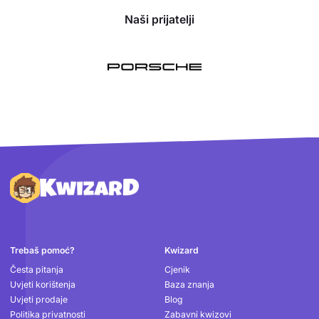
Naši prijatelji
Podnožje
Trebaš pomoć?
Kwizard
Česta pitanja
Cjenik
Uvjeti korištenja
Baza znanja
Uvjeti prodaje
Blog
Politika privatnosti
Zabavni kwizovi