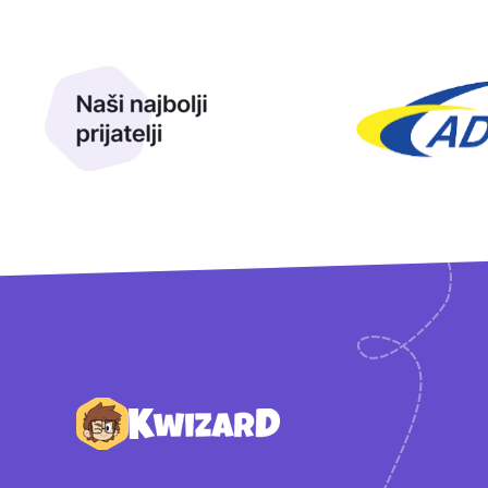
Naši najbolji prijatelji
Naši prijatelji
Podnožje