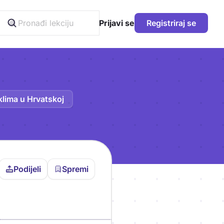
Prijavi se
Registriraj se
klima u Hrvatskoj
Podijeli
Spremi
vljen da bi pohranio
icu!