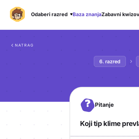
Odaberi razred
Baza znanja
Zabavni kwizov
Preskoči na sadržaj
NATRAG
6. razred
?
Pitanje
Koji tip klime pre