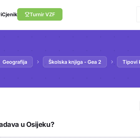
i
Cjenik
Turnir VZF
Geografija
Školska knjiga - Gea 2
Tipovi 
Trebaš biti prija
vladava u Osijeku?
sadržaj u bilježn