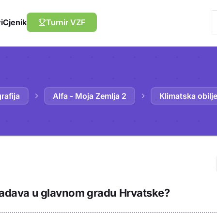
i
Cjenik
Turnir VZF
rafija
Alfa - Moja Zemlja 2
Klimatska obilj
Trebaš biti prija
evladava u glavnom gradu Hrvatske?
sadržaj u bilježn