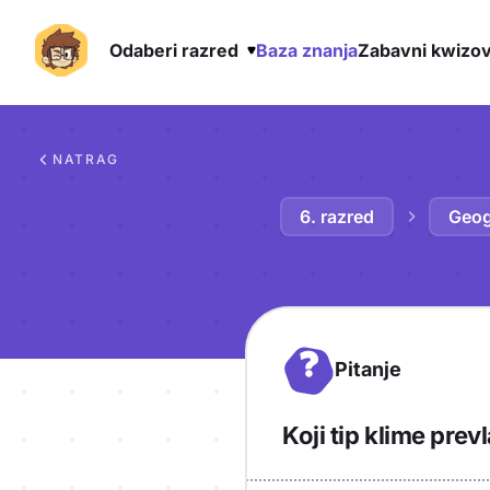
Odaberi razred
Baza znanja
Zabavni kwizov
Preskoči na sadržaj
NATRAG
6. razred
Geog
?
Pitanje
Koji tip klime pr