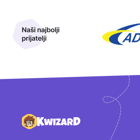
Naši najbolji prijatelji
Naši prijatelji
Podnožje