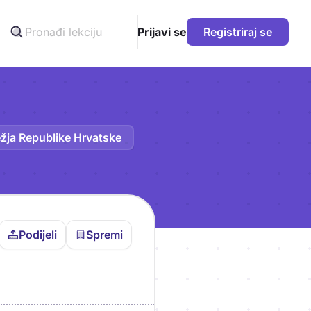
Prijavi se
Registriraj se
ežja Republike Hrvatske
Podijeli
Spremi
vljen da bi pohranio
icu!