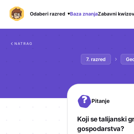
Odaberi razred
Baza znanja
Zabavni kwizov
Preskoči na sadržaj
NATRAG
7. razred
Geo
?
Pitanje
Koji se talijanski
gospodarstva?