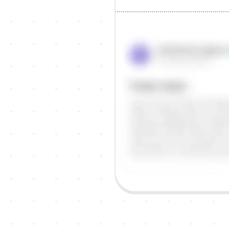
Objašnjenje
Odgovor