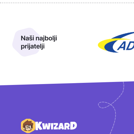
Sponzori
Naši najbolji prijatelji
Naši prijatelji
Podnožje