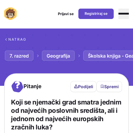
Registriraj se
Prijavi se
Preskoči na sadržaj
NATRAG
7. razred
Geografija
Školska knjiga - Ge
?
Pitanje
Podijeli
Spremi
Koji se njemački grad smatra jednim
od najvećih poslovnih središta, ali i
jednom od najvećih europskih
zračnih luka?