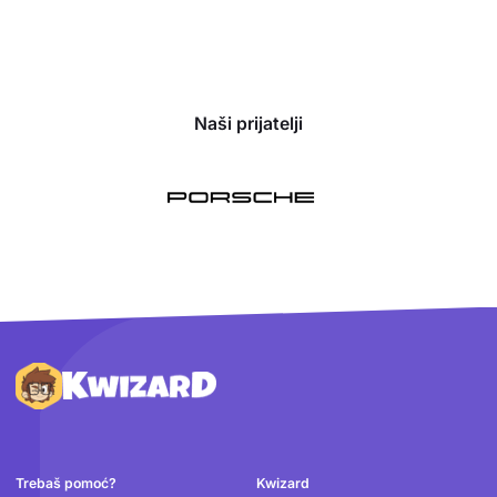
Naši prijatelji
Podnožje
Trebaš pomoć?
Kwizard