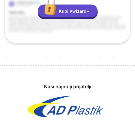
Kupi Kwizard+
Sponzori
Naši najbolji prijatelji