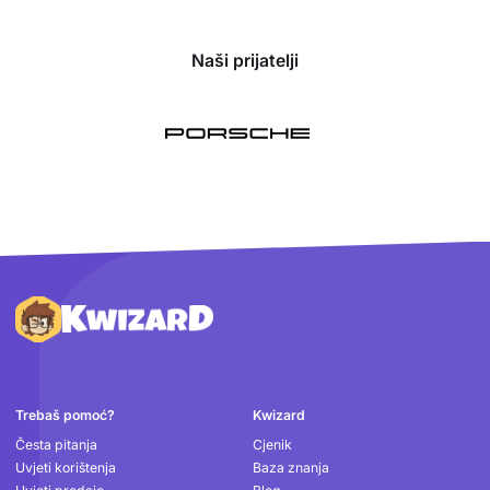
Naši prijatelji
Podnožje
Trebaš pomoć?
Kwizard
Česta pitanja
Cjenik
Uvjeti korištenja
Baza znanja