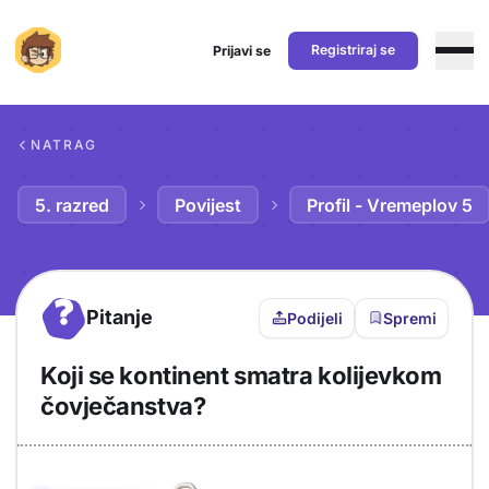
Registriraj se
Prijavi se
Preskoči na sadržaj
NATRAG
5. razred
Povijest
Profil - Vremeplov 5
?
Pitanje
Podijeli
Spremi
Koji se kontinent smatra kolijevkom
čovječanstva?
Objašnjenje
Odgovor