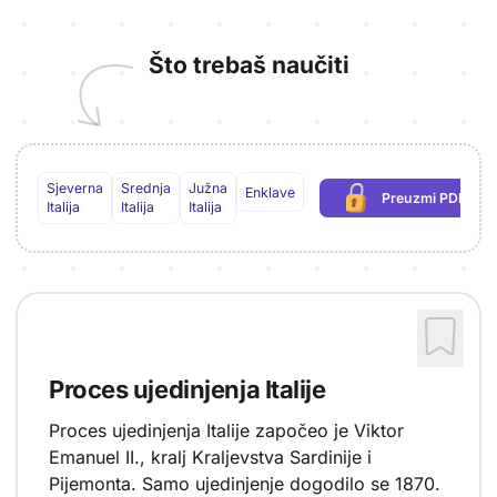
Što trebaš naučiti
Sjeverna
Srednja
Južna
Enklave
Preuzmi PDF
(potrebna prij
Italija
Italija
Italija
Proces ujedinjenja Italije
Proces ujedinjenja Italije započeo je Viktor
Emanuel II., kralj Kraljevstva Sardinije i
Pijemonta. Samo ujedinjenje dogodilo se 1870.