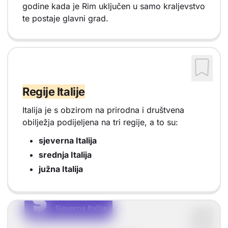
godine kada je Rim uključen u samo kraljevstvo
te postaje glavni grad.
Regije Italije
Italija je s obzirom na prirodna i društvena
obilježja podijeljena na tri regije, a to su:
sjeverna Italija
srednja Italija
južna Italija
S
S
Sjeverna Italija
Vrsta sadržaja: Sjeverna Italija