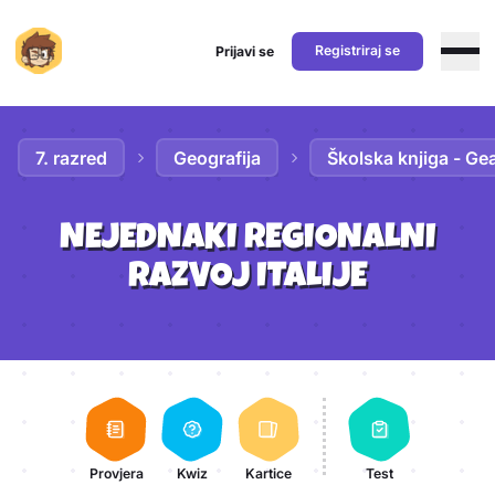
Registriraj se
Prijavi se
Preskoči na sadržaj
7. razred
Geografija
Školska knjiga - Ge
NEJEDNAKI REGIONALNI
RAZVOJ ITALIJE
Aktivnosti lekcije
Provjera
Kwiz
Kartice
Test