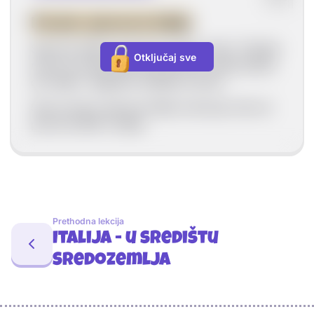
Prostor sjeverne Italije
Sjeverna Italija obuhvaća prostor Alpa i Padske
Otključaj sve
nizine te predstavlja gospodarski najrazvijeniji
dio Italije i najgušće naseljen prostor.
Sami prostor sjeverne Italije ostvaruje više od
polovice BDP-a Italije.
Prethodna lekcija
Italija - u središtu
Sredozemlja