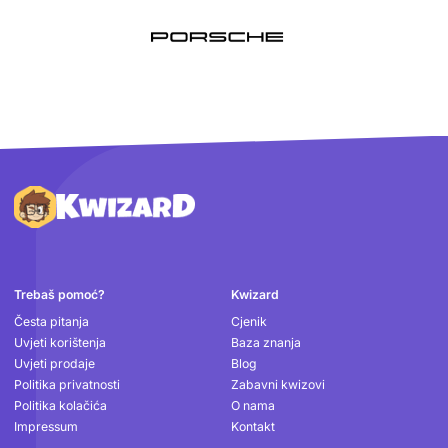
Podnožje
Trebaš pomoć?
Kwizard
Česta pitanja
Cjenik
Uvjeti korištenja
Baza znanja
Uvjeti prodaje
Blog
Politika privatnosti
Zabavni kwizovi
Politika kolačića
O nama
Impressum
Kontakt