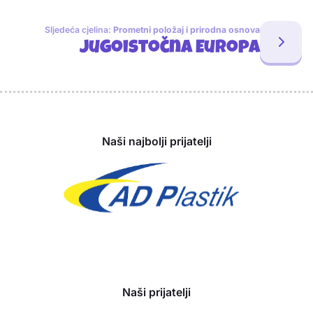
Sljedeća cjelina:
Prometni položaj i prirodna osnova
Jugoistočna Europa
Sponzori
Naši najbolji prijatelji
Naši prijatelji