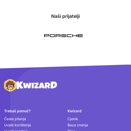
Naši prijatelji
Podnožje
Trebaš pomoć?
Kwizard
Česta pitanja
Cjenik
Uvjeti korištenja
Baza znanja