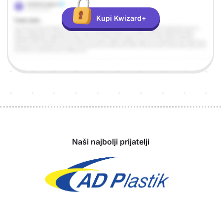
Kupi Kwizard+
Sponzori
Naši najbolji prijatelji