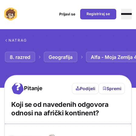
Registriraj se
Prijavi se
Preskoči na sadržaj
NATRAG
8. razred
Geografija
Alfa - Moja Zemlja 
?
Pitanje
Podijeli
Spremi
Koji se od navedenih odgovora
odnosi na afrički kontinent?
Objašnjenje
Odgovor