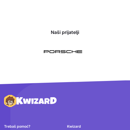
Naši prijatelji
Podnožje
Trebaš pomoć?
Kwizard