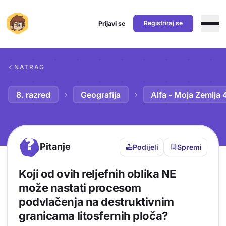
Registriraj se
Prijavi se
Preskoči na sadržaj
NATRAG
8. razred
Geografija
Alfa - Moja Zemlja 
?
Pitanje
Podijeli
Spremi
Koji od ovih reljefnih oblika NE
može nastati procesom
podvlačenja na destruktivnim
granicama litosfernih ploča?