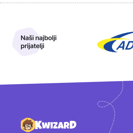
Sponzori
Naši najbolji prijatelji
Naši prijatelji
Podnožje