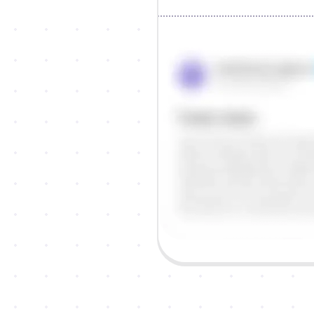
Objašnjenje
Odgovor