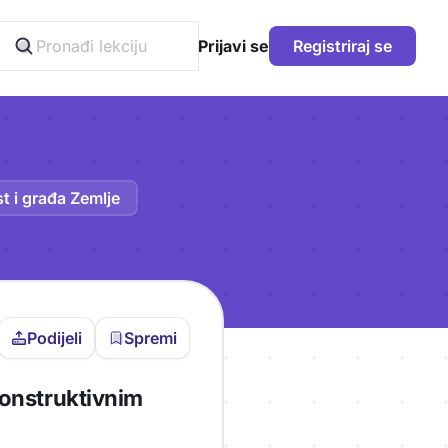
Prijavi se
Registriraj se
t i građa Zemlje
Podijeli
Spremi
vljen da bi pohranio
konstruktivnim
icu!