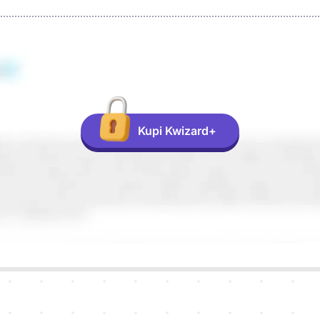
Kupi Kwizard+