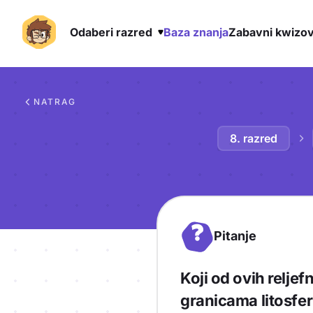
Odaberi razred
Baza znanja
Zabavni kwizov
Preskoči na sadržaj
NATRAG
8. razred
?
Pitanje
Koji od ovih relje
granicama litosfe