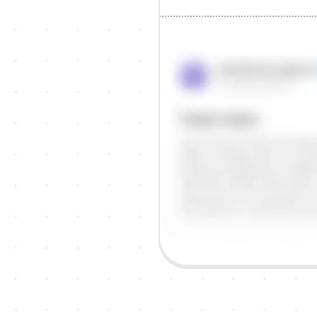
Objašnjenje
Odgovor