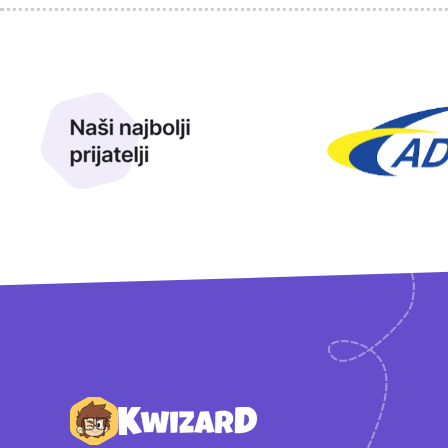
Sponzori
Naši najbolji prijatelji
Naši prijatelji
Podnožje