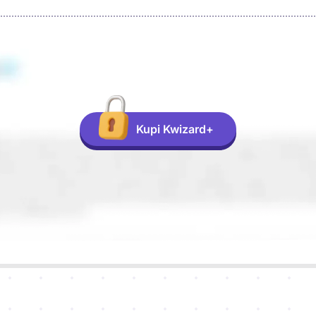
Kupi Kwizard+