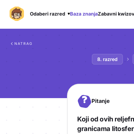
Odaberi razred
Baza znanja
Zabavni kwizov
Preskoči na sadržaj
NATRAG
8. razred
?
Pitanje
Koji od ovih relje
granicama litosfe