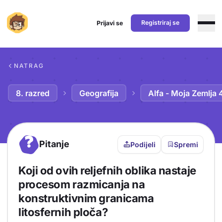
Registriraj se
Prijavi se
Preskoči na sadržaj
NATRAG
8. razred
Geografija
Alfa - Moja Zemlja 
?
Pitanje
Podijeli
Spremi
Koji od ovih reljefnih oblika nastaje
procesom razmicanja na
konstruktivnim granicama
litosfernih ploča?