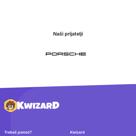
Naši prijatelji
Podnožje
Trebaš pomoć?
Kwizard