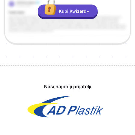
Kupi Kwizard+
Sponzori
Naši najbolji prijatelji