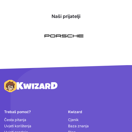
Naši prijatelji
Podnožje
Trebaš pomoć?
Kwizard
Česta pitanja
Cjenik
Uvjeti korištenja
Baza znanja