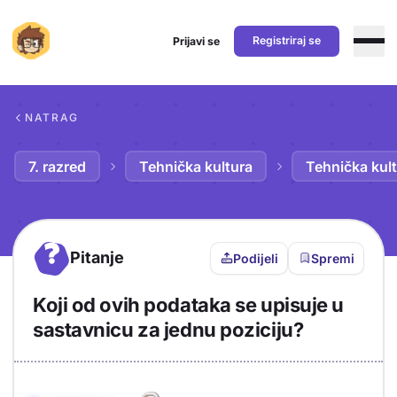
Registriraj se
Prijavi se
Preskoči na sadržaj
NATRAG
7. razred
Tehnička kultura
Tehnička kult
?
Pitanje
Podijeli
Spremi
Koji od ovih podataka se upisuje u
sastavnicu za jednu poziciju?
Objašnjenje
Odgovor