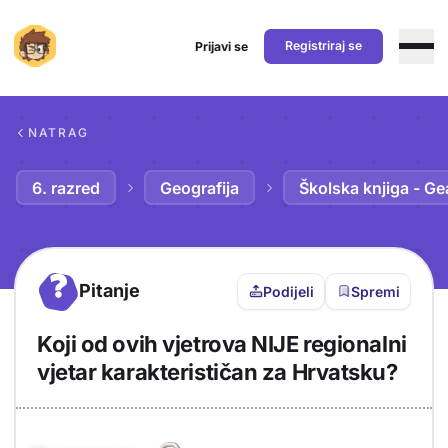
Registriraj se
Prijavi se
Preskoči na sadržaj
NATRAG
6. razred
Geografija
Školska knjiga - Ge
?
Pitanje
Podijeli
Spremi
Koji od ovih vjetrova NIJE regionalni
vjetar karakterističan za Hrvatsku?
Objašnjenje
Odgovor