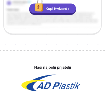
Kupi Kwizard+
Sponzori
Naši najbolji prijatelji