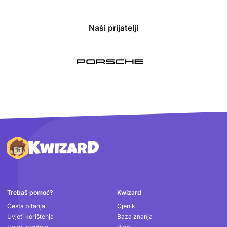
Naši prijatelji
Podnožje
Trebaš pomoć?
Kwizard
Česta pitanja
Cjenik
Uvjeti korištenja
Baza znanja