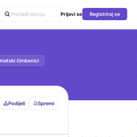
Prijavi se
Registriraj se
limatski čimbenici
Podijeli
Spremi
vljen da bi pohranio
icu!