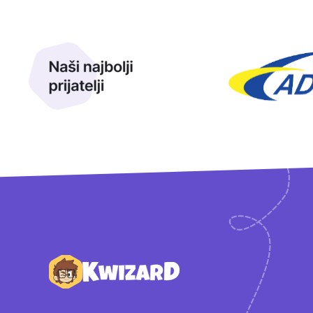
Naši najbolji prijatelji
Naši prijatelji
Podnožje