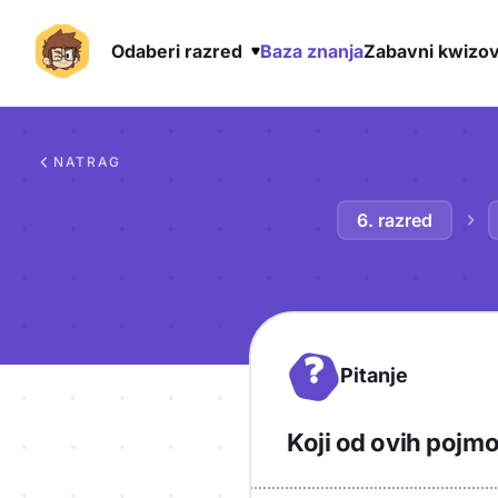
Odaberi razred
Baza znanja
Zabavni kwizov
Preskoči na sadržaj
NATRAG
6. razred
?
Pitanje
Koji od ovih pojm