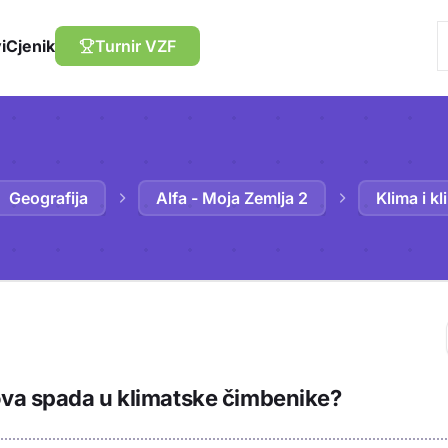
i
Cjenik
Turnir VZF
Geografija
Alfa - Moja Zemlja 2
Klima i k
Trebaš biti prija
ova spada u klimatske čimbenike?
sadržaj u bilježn