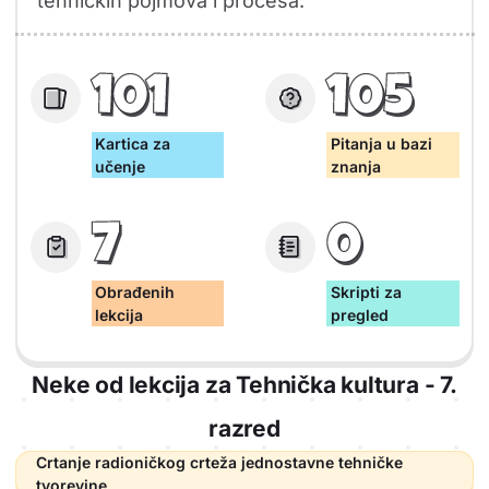
tehničkih pojmova i procesa.
101
105
Kartica za
Pitanja u bazi
učenje
znanja
7
0
Obrađenih
Skripti za
lekcija
pregled
Neke od lekcija za Tehnička kultura - 7.
razred
Crtanje radioničkog crteža jednostavne tehničke
tvorevine