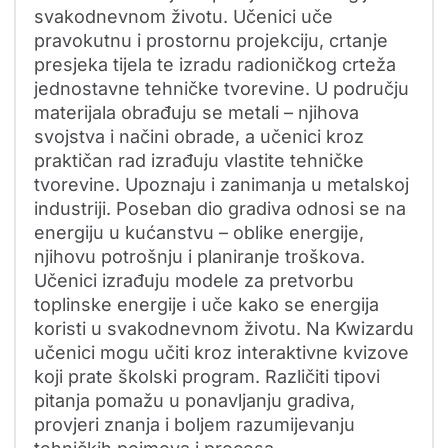
svakodnevnom životu. Učenici uče
pravokutnu i prostornu projekciju, crtanje
presjeka tijela te izradu radioničkog crteža
jednostavne tehničke tvorevine. U području
materijala obrađuju se metali – njihova
svojstva i načini obrade, a učenici kroz
praktičan rad izrađuju vlastite tehničke
tvorevine. Upoznaju i zanimanja u metalskoj
industriji. Poseban dio gradiva odnosi se na
energiju u kućanstvu – oblike energije,
njihovu potrošnju i planiranje troškova.
Učenici izrađuju modele za pretvorbu
toplinske energije i uče kako se energija
koristi u svakodnevnom životu. Na Kwizardu
učenici mogu učiti kroz interaktivne kvizove
koji prate školski program. Različiti tipovi
pitanja pomažu u ponavljanju gradiva,
provjeri znanja i boljem razumijevanju