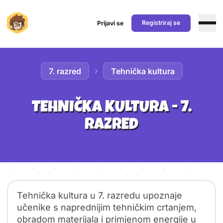
Registriraj se
Prijavi se
Preskoči na sadržaj
7. razred
Tehnička kultura
TEHNIČKA KULTURA - 7.
RAZRED
Sadržaj predmeta
Pregled predmeta
Tehnička kultura u 7. razredu upoznaje
učenike s naprednijim tehničkim crtanjem,
obradom materijala i primjenom energije u