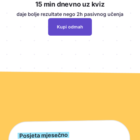
15 min dnevno uz kviz
daje bolje rezultate nego 2h pasivnog učenja
Kupi odmah
Ključne brojke o Kwizardu
Posjeta mjesečno