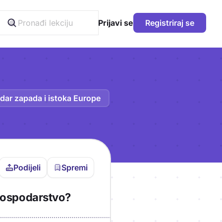
Prijavi se
Registriraj se
dar zapada i istoka Europe
Podijeli
Spremi
vljen da bi pohranio
 gospodarstvo?
icu!