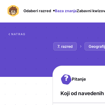
Odaberi razred
Baza znanja
Zabavni kwizov
Preskoči na sadržaj
NATRAG
7. razred
Geografi
?
Pitanje
Koji od navedenih 