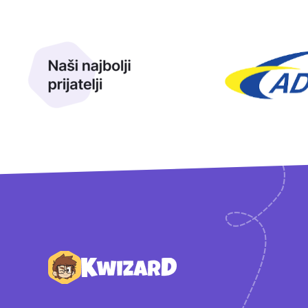
Naši najbolji prijatelji
Naši prijatelji
Podnožje