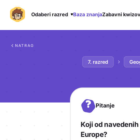
Odaberi razred
Baza znanja
Zabavni kwizov
Preskoči na sadržaj
NATRAG
7. razred
Geog
?
Pitanje
Koji od navedenih
Europe?