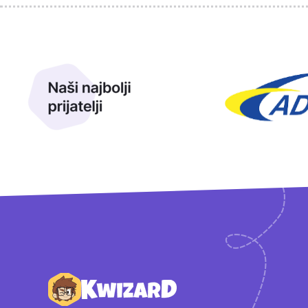
Sponzori
Naši najbolji prijatelji
Naši prijatelji
Podnožje