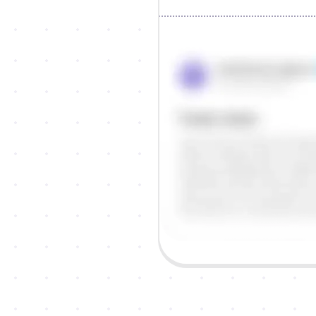
Objašnjenje
Odgovor