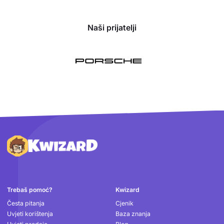
Naši prijatelji
Podnožje
Trebaš pomoć?
Kwizard
Česta pitanja
Cjenik
Uvjeti korištenja
Baza znanja