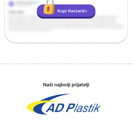
Kupi Kwizard+
Sponzori
Naši najbolji prijatelji