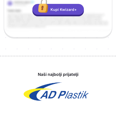
Kupi Kwizard+
Sponzori
Naši najbolji prijatelji