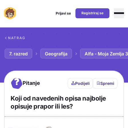
Registriraj se
Prijavi se
Preskoči na sadržaj
NATRAG
7. razred
Geografija
Alfa - Moja Zemlja 3
?
Pitanje
Podijeli
Spremi
Koji od navedenih opisa najbolje
opisuje prapor ili les?
Objašnjenje
Odgovor