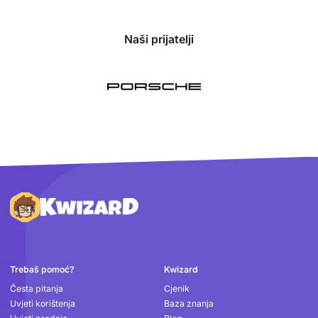
Naši prijatelji
Podnožje
Trebaš pomoć?
Kwizard
Česta pitanja
Cjenik
Uvjeti korištenja
Baza znanja