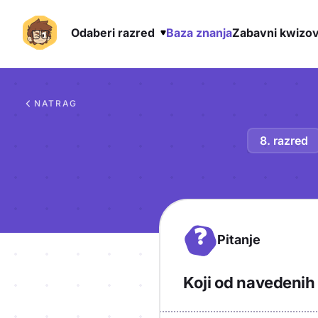
Odaberi razred
Baza znanja
Zabavni kwizov
Preskoči na sadržaj
NATRAG
8. razred
?
Pitanje
Koji od navedenih