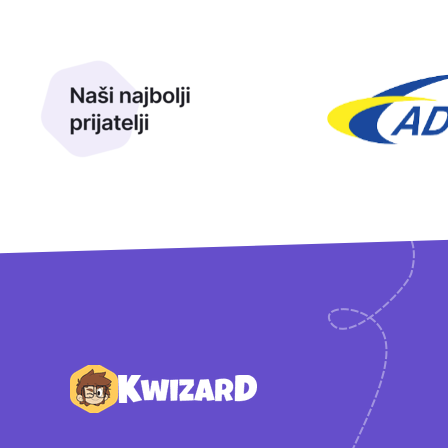
Naši najbolji prijatelji
Naši prijatelji
Podnožje