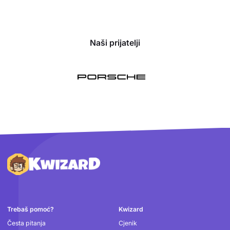
Naši prijatelji
Podnožje
Trebaš pomoć?
Kwizard
Česta pitanja
Cjenik