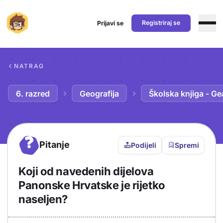
Registriraj se
Prijavi se
Preskoči na sadržaj
NATRAG
6. razred
Geografija
Školska knjiga - Ge
?
Pitanje
Podijeli
Spremi
Koji od navedenih dijelova
Panonske Hrvatske je rijetko
naseljen?