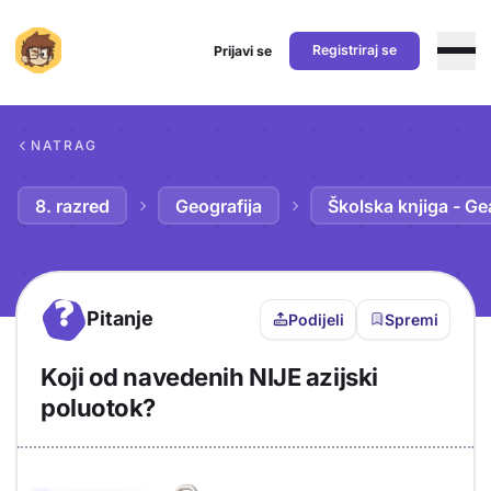
Registriraj se
Prijavi se
Preskoči na sadržaj
NATRAG
8. razred
Geografija
Školska knjiga - Ge
?
Pitanje
Podijeli
Spremi
Koji od navedenih NIJE azijski
poluotok?
Objašnjenje
Odgovor