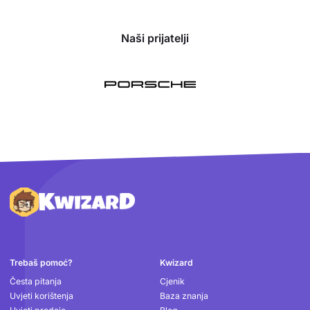
Naši prijatelji
Podnožje
Trebaš pomoć?
Kwizard
Česta pitanja
Cjenik
Uvjeti korištenja
Baza znanja