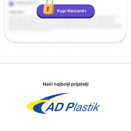
Kupi Kwizard+
Sponzori
Naši najbolji prijatelji