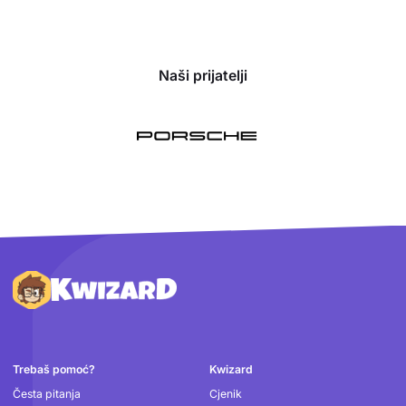
Naši prijatelji
Podnožje
Trebaš pomoć?
Kwizard
Česta pitanja
Cjenik