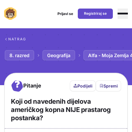
Registriraj se
Prijavi se
Preskoči na sadržaj
NATRAG
8. razred
Geografija
Alfa - Moja Zemlja 
?
Pitanje
Podijeli
Spremi
Koji od navedenih dijelova
američkog kopna NIJE prastarog
postanka?