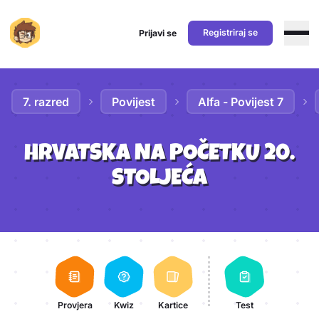
Registriraj se
Prijavi se
Preskoči na sadržaj
7. razred
Povijest
Alfa - Povijest 7
HRVATSKA NA POČETKU 20.
STOLJEĆA
Aktivnosti lekcije
Provjera
Kwiz
Kartice
Test