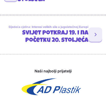
stoljeća
Sljedeća cjelina:
Interesi velikih sila u jugoistočnoj Europi
Svijet potkraj 19. i na
početku 20. stoljeća
Sponzori
Naši najbolji prijatelji