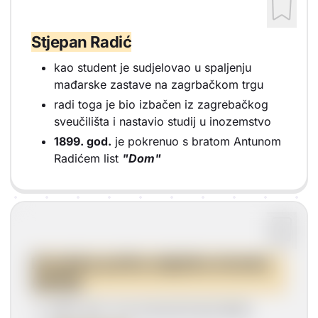
Stjepan Radić
kao student je sudjelovao u spaljenju
mađarske zastave na zagrbačkom trgu
radi toga je bio izbačen iz zagrebačkog
sveučilišta i nastavio studij u inozemstvo
1899. god.
je pokrenuo s bratom Antunom
Radićem list
"Dom"
Hrvatska pučka seljačka stranka
(HPSS)
--> 1904. god. su je osnovali braća Radić