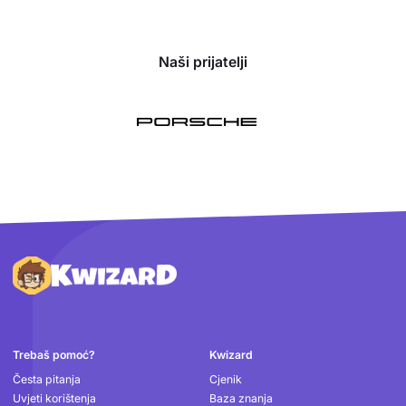
Naši prijatelji
Podnožje
Trebaš pomoć?
Kwizard
Česta pitanja
Cjenik
Uvjeti korištenja
Baza znanja