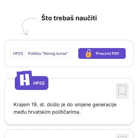
Što trebaš naučiti
HPSS
Politika "Novog kursa"
Preuzmi PDF
(potrebna prijava)
H
H
HPSS
Vrsta sadržaja: HPSS
Krajem 19. st. došlo je do smjene generacije
među hrvatskim političarima.