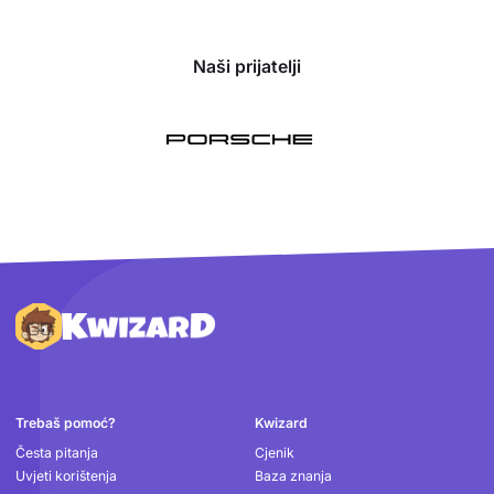
Naši prijatelji
Podnožje
Trebaš pomoć?
Kwizard
Česta pitanja
Cjenik
Uvjeti korištenja
Baza znanja