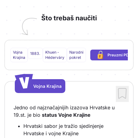
Što trebaš naučiti
Vojna
Khuen -
Narodni
1883.
Preuzmi PDF
(potrebna pri
Krajina
Héderváry
pokret
V
V
Vojna Krajina
Vrsta sadržaja: Vojna Krajina
Jedno od najznačajnijih izazova Hrvatske u
19.st. je bio
status Vojne Krajine
Hrvatski sabor je tražio sjedinjenje
Hrvatske i vojne Krajine