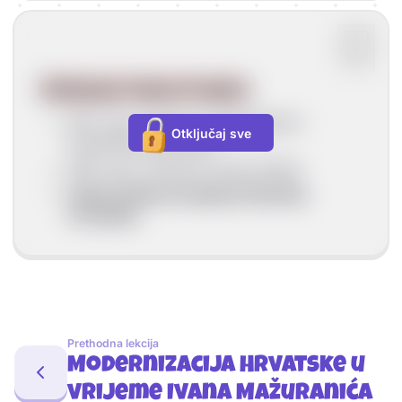
Ukidanje Vojne Krajine
1871. god. ukinute su Đurđevačka i
Otključaj sve
Križevačka pukovnije
1881. god. ukinuta je Vojna Krajina
Vojna Krajina je pripojena Banskoj
Hrvatskoj
Prethodna lekcija
Modernizacija Hrvatske u
vrijeme Ivana Mažuranića