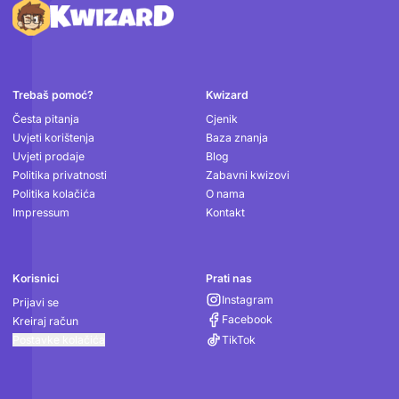
Podnožje
Trebaš pomoć?
Kwizard
Česta pitanja
Cjenik
Uvjeti korištenja
Baza znanja
Uvjeti prodaje
Blog
Politika privatnosti
Zabavni kwizovi
Politika kolačića
O nama
Impressum
Kontakt
Korisnici
Prati nas
Instagram
Prijavi se
Facebook
Kreiraj račun
Postavke kolačića
TikTok