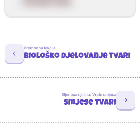
heterogene smjese
Prethodna lekcija
Biološko djelovanje tvari
Sljedeća cjelina:
Vrste smjesa
Smjese tvari
Sponzori