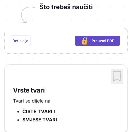
Što trebaš naučiti
Definicija
Preuzmi PDF
(potrebna prijava)
Vrste tvari
Tvari se dijele na
ČISTE TVARI I
SMJESE TVARI