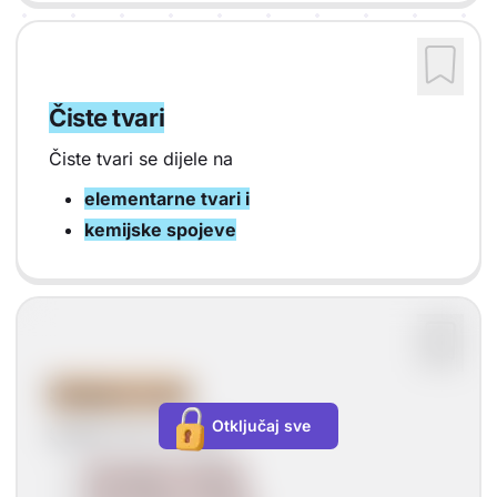
Čiste tvari
Čiste tvari se dijele na
elementarne tvari i
kemijske spojeve
Smjese tvari
Otključaj sve
Smjese tvari se dijele:
homogene smjese