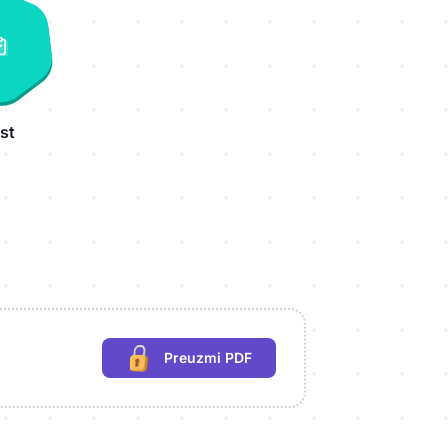
st
Preuzmi PDF
(potrebna prijava)