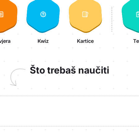
vjera
Kwiz
Kartice
Te
Što trebaš naučiti