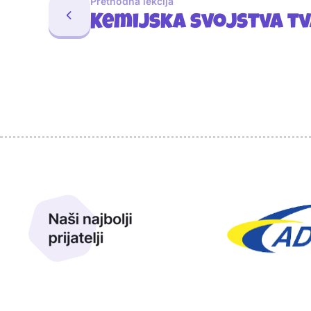
Prethodna lekcija
Kemijska svojstva tv
Sponzori
Naši najbolji prijatelji
Naši prijatelji