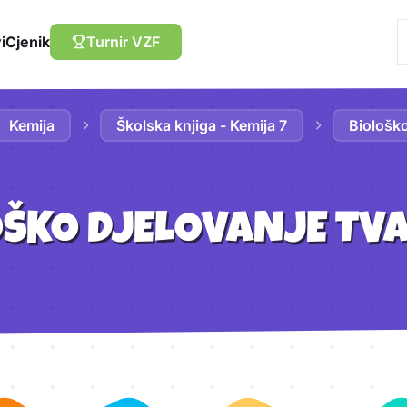
i
Cjenik
Turnir VZF
Kemija
Školska knjiga - Kemija 7
Biološko
OŠKO DJELOVANJE TVA