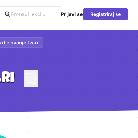
Prijavi se
Registriraj se
 djelovanje tvari
RI