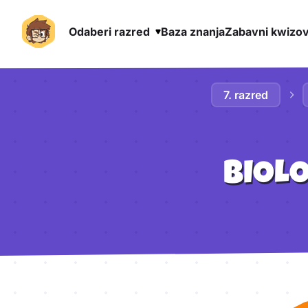
Odaberi razred
Baza znanja
Zabavni kwizov
Preskoči na sadržaj
7. razred
BIOL
Aktivnosti lekcije